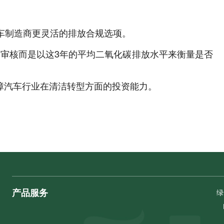
车制造商更灵活的排放合规选项。
度审核而是以这3年的平均二氧化碳排放水平来衡量是否
障汽车行业在清洁转型方面的投资能力。
产品服务
绿